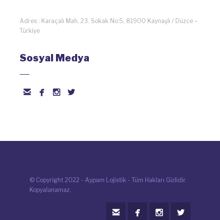
Adres : Karaçalı Mah. 23. Sokak No:5, 81900 Kaynaşlı / Düzce –
Türkiye
Sosyal Medya




© Copyright 2022 - Aypam Lojistik - Tüm Hakları Gizlidir.
Kopyalanamaz.



