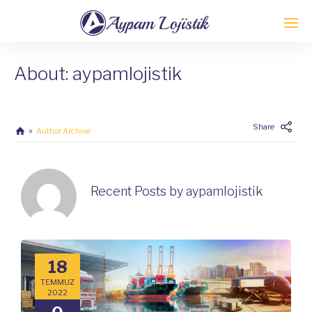
About: aypamlojistik
Share
Author Archive
Recent Posts by aypamlojistik
18
TEMMUZ
2022