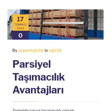
17
TEMMUZ
2022
0
COMMENTS
By
aypamlojistik
in
lojistik
Parsiyel
Taşımacılık
Avantajları
Temelde parça taşımacılık olarak