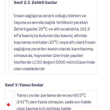
Sınıf 2.3
:
Zehirli Gazlar
İnsan sağlığına zararlı olduğu bilinen ve
taşıma sırasında sağlık tehlikesi yaratan
Zehirli gazlar 20°C ve altı sıcaklıkta, 101.3
kPa basınçta bulunan (bu basınç altında
kaynama noktaları 20°C veya altı olan) İnsan
sağlığına zararları kesin olarak kanıtlanmış
olmasa da, hayvanlar üzerinde yapılan
testlerde LC50 değeri 5000 ml/m3 üzerinde
olan maddelerdir
Sınıf 3 :Yanıcı Sıvılar
Yanıcı sıvılar parlama derecesi 60.5°C
(141°F) den fazla olmayan, yada sıvı halde
olup taşıma için ısıtılmış halde