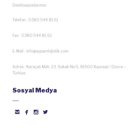
Destinasyonlarımız
Telefon : 0380 544 81 61
Fax : 0380 544 81 62
E-Mail : info@aypamlojistik.com
Adres : Karaçalı Mah. 23. Sokak No:5, 81900 Kaynaşlı / Düzce –
Türkiye
Sosyal Medya



