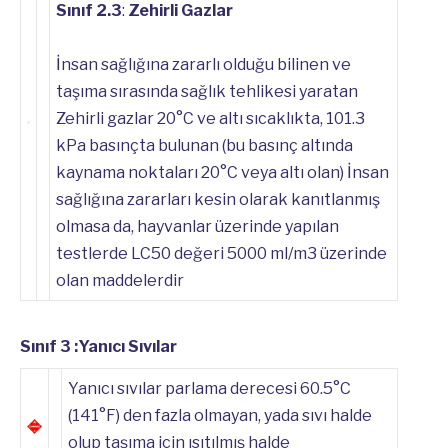
Sınıf 2.3
:
Zehirli Gazlar
İnsan sağlığına zararlı olduğu bilinen ve
taşıma sırasında sağlık tehlikesi yaratan
Zehirli gazlar 20°C ve altı sıcaklıkta, 101.3
kPa basınçta bulunan (bu basınç altında
kaynama noktaları 20°C veya altı olan) İnsan
sağlığına zararları kesin olarak kanıtlanmış
olmasa da, hayvanlar üzerinde yapılan
testlerde LC50 değeri 5000 ml/m3 üzerinde
olan maddelerdir
Sınıf 3 :Yanıcı Sıvılar
Yanıcı sıvılar parlama derecesi 60.5°C
(141°F) den fazla olmayan, yada sıvı halde
olup taşıma için ısıtılmış halde