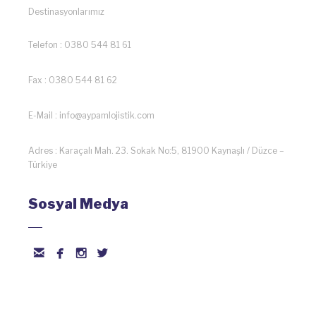
Destinasyonlarımız
Telefon : 0380 544 81 61
Fax : 0380 544 81 62
E-Mail : info@aypamlojistik.com
Adres : Karaçalı Mah. 23. Sokak No:5, 81900 Kaynaşlı / Düzce –
Türkiye
Sosyal Medya



