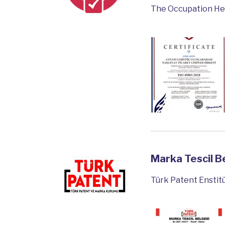
The Occupation He
Marka Tescil B
Türk Patent Enstit