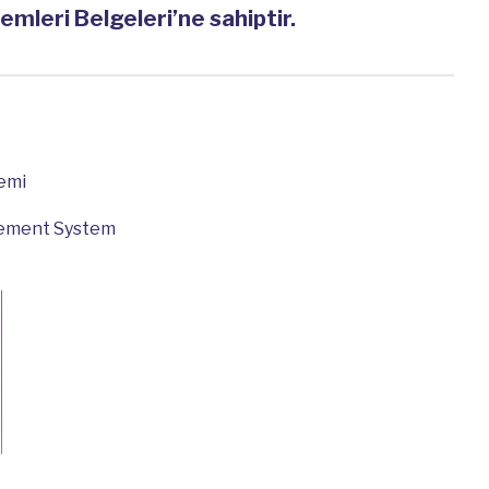
mleri Belgeleri’ne sahiptir.
temi
gement System