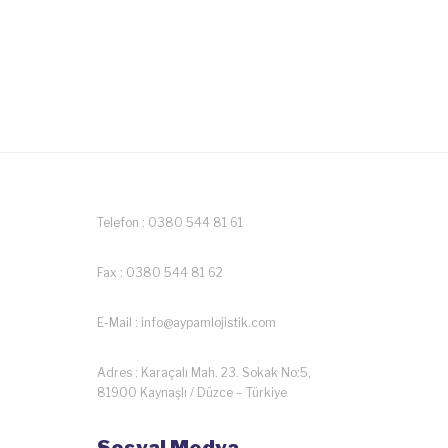
Telefon : 0380 544 81 61
Fax : 0380 544 81 62
E-Mail : info@aypamlojistik.com
Adres : Karaçalı Mah. 23. Sokak No:5,
81900 Kaynaşlı / Düzce – Türkiye