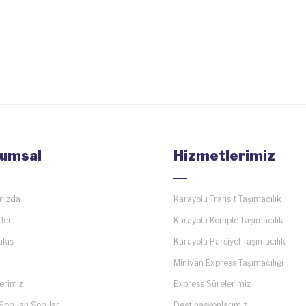
umsal
Hizmetlerimiz
mızda
Karayolu Transit Taşımacılık
ler
Karayolu Komple Taşımacılık
akış
Karayolu Parsiyel Taşımacılık
Minivan Express Taşımacılığı
erimiz
Express Sürelerimiz
Sorulan Sorular
Destinasyonlarımız