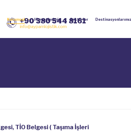
+90 380 544 8161
Kurumsal
Hizmetlerimiz
Sektörler
Destinasyonlarımı
info@aypamlojistik.com
gesi, TİO Belgesi ( Taşıma İşleri